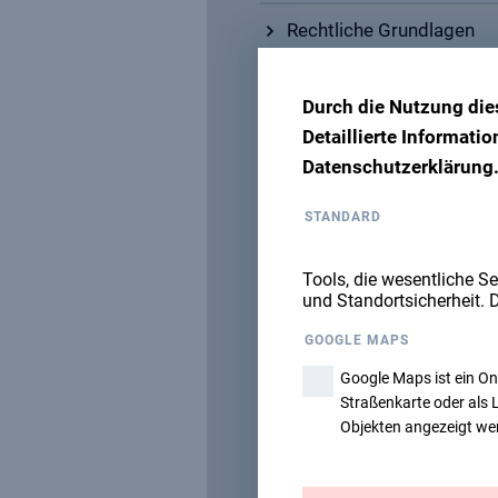
Rechtliche Grundlagen
Material- und Knotenkun
Durch die Nutzung die
Detaillierte Informati
Sturzphysik,
Datenschutzerklärung
Aufbau vertikaler Arbeit
STANDARD
Auswahl und Beurteilung
Tools, die wesentliche Se
und Standortsicherheit. 
Aufstiegs- und Abseilver
Abseilen über eine Kante,
GOOGLE MAPS
Google Maps ist ein O
Notfälle im Seil (Hänget
Straßenkarte oder als 
Rettung, verschiedene Re
Objekten angezeigt we