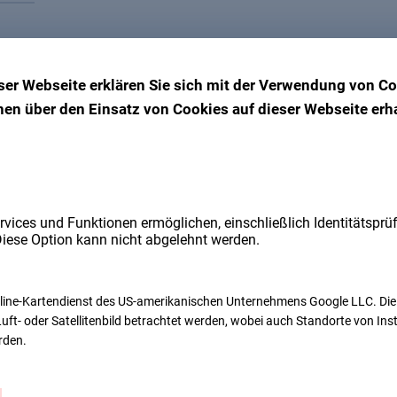
de
ser Webseite erklären Sie sich mit der Verwendung von Co
onen über den Einsatz von Cookies auf dieser Webseite erha
.
ssysteme,
 von Anschlagpunkten,
rvices und Funktionen ermöglichen, einschließlich Identitätsprü
Diese Option kann nicht abgelehnt werden.
fahren, Sicherungstechnik, Seilwechsel, Behelfsaufstieg mi
nline-Kartendienst des US-amerikanischen Unternehmens Google LLC. Die
rauma / orthostatischer Schock und deren Folgen, Organisat
Luft- oder Satellitenbild betrachtet werden, wobei auch Standorte von In
ttungstechniken nach unten)
rden.