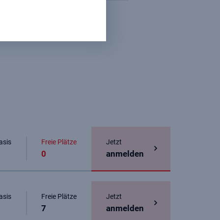
asis
Freie Plätze
Jetzt
0
anmelden
asis
Freie Plätze
Jetzt
7
anmelden