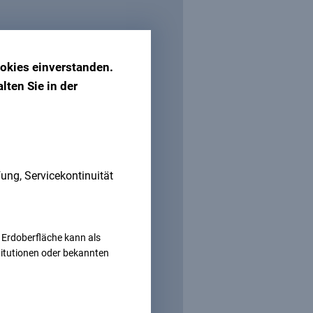
okies einverstanden.
lten Sie in der
fung, Servicekontinuität
ttels Klemmknotenschlingen,
 Erdoberfläche kann als
ion des Notrufs und der
stitutionen oder bekannten