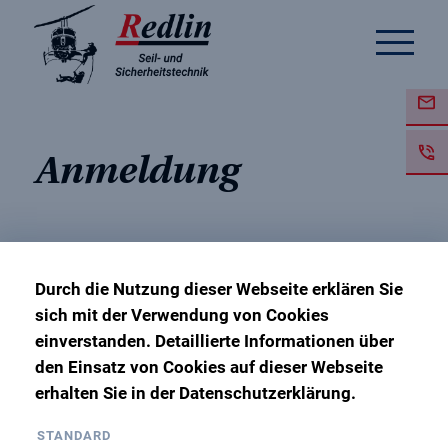
Anmeldung
Durch die Nutzung dieser Webseite erklären Sie
Wiederholungsunterweisun
sich mit der Verwendung von Cookies
SZP L1/L2/L3
einverstanden. Detaillierte Informationen über
den Einsatz von Cookies auf dieser Webseite
erhalten Sie in der Datenschutzerklärung.
19. Januar 2022
STANDARD
Ausbildungsbasis Hannover