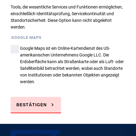
Tools, die wesentliche Services und Funktionen ermöglichen,
Zurück
einschließlich Identitätsprüfung, Servicekontinuität und
Standortsicherheit. Diese Option kann nicht abgelehnt
werden.
GOOGLE MAPS
Google Maps ist ein Online-Kartendienst des US-
amerikanischen Unternehmens Google LLC. Die
Sie haben Fragen?
Erdoberfläche kann als Straßenkarte oder als Luft- oder
Satellitenbild betrachtet werden, wobei auch Standorte
von Institutionen oder bekannten Objekten angezeigt
werden.
JETZT ANRUFEN
E-MAIL SCHREIBEN
BESTÄTIGEN