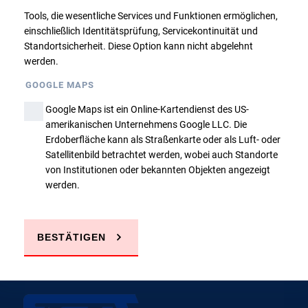
Tools, die wesentliche Services und Funktionen ermöglichen,
Zurück
einschließlich Identitätsprüfung, Servicekontinuität und
Standortsicherheit. Diese Option kann nicht abgelehnt
werden.
GOOGLE MAPS
Google Maps ist ein Online-Kartendienst des US-
amerikanischen Unternehmens Google LLC. Die
Sie haben Fragen?
Erdoberfläche kann als Straßenkarte oder als Luft- oder
Satellitenbild betrachtet werden, wobei auch Standorte
von Institutionen oder bekannten Objekten angezeigt
werden.
JETZT ANRUFEN
E-MAIL SCHREIBEN
BESTÄTIGEN