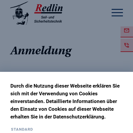
Anmeldung
Durch die Nutzung dieser Webseite erklären Sie
Wiederholungsunterweisun
sich mit der Verwendung von Cookies
SZP L1/L2/L3
einverstanden. Detaillierte Informationen über
den Einsatz von Cookies auf dieser Webseite
erhalten Sie in der Datenschutzerklärung.
16. Mai 2024
STANDARD
Ausbildungsbasis Hannover