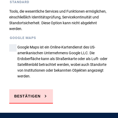
STANDARD
Ausbildungsbasis Gommern
Tools, die wesentliche Services und Funktionen ermöglichen,
einschließlich Identitätsprüfung, Servicekontinuität und
Zurück
Standortsicherheit. Diese Option kann nicht abgelehnt
werden.
GOOGLE MAPS
Google Maps ist ein Online-Kartendienst des US-
amerikanischen Unternehmens Google LLC. Die
Erdoberfläche kann als Straßenkarte oder als Luft- oder
Sie haben Fragen?
Satellitenbild betrachtet werden, wobei auch Standorte
von Institutionen oder bekannten Objekten angezeigt
werden.
JETZT ANRUFEN
BESTÄTIGEN
E-MAIL SCHREIBEN