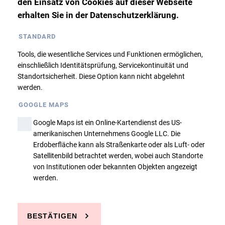
den Einsatz von Cookies auf dieser Webseite
erhalten Sie in der Datenschutzerklärung.
Ausbildungsbasis Hannover
STANDARD
Dieser Kurs ist belegt, eine Anmeldung findet
Tools, die wesentliche Services und Funktionen ermöglichen,
nur über die Warteliste statt. Bitte nehmen
einschließlich Identitätsprüfung, Servicekontinuität und
Sie ggfs. Kontakt mit uns auf!
Standortsicherheit. Diese Option kann nicht abgelehnt
werden.
Zurück
GOOGLE MAPS
Google Maps ist ein Online-Kartendienst des US-
amerikanischen Unternehmens Google LLC. Die
Erdoberfläche kann als Straßenkarte oder als Luft- oder
Satellitenbild betrachtet werden, wobei auch Standorte
von Institutionen oder bekannten Objekten angezeigt
werden.
Sie haben Fragen?
BESTÄTIGEN