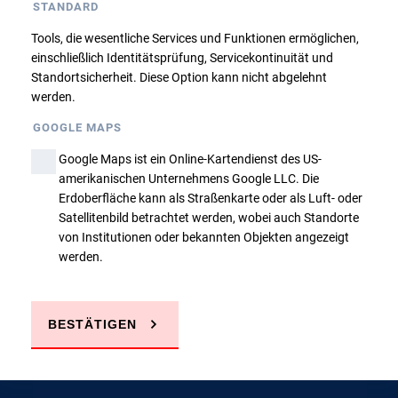
STANDARD
Ausbildungsbasis Hannover
Tools, die wesentliche Services und Funktionen ermöglichen,
einschließlich Identitätsprüfung, Servicekontinuität und
Zurück
Standortsicherheit. Diese Option kann nicht abgelehnt
werden.
GOOGLE MAPS
Google Maps ist ein Online-Kartendienst des US-
amerikanischen Unternehmens Google LLC. Die
Erdoberfläche kann als Straßenkarte oder als Luft- oder
Sie haben Fragen?
Satellitenbild betrachtet werden, wobei auch Standorte
von Institutionen oder bekannten Objekten angezeigt
werden.
JETZT ANRUFEN
BESTÄTIGEN
E-MAIL SCHREIBEN