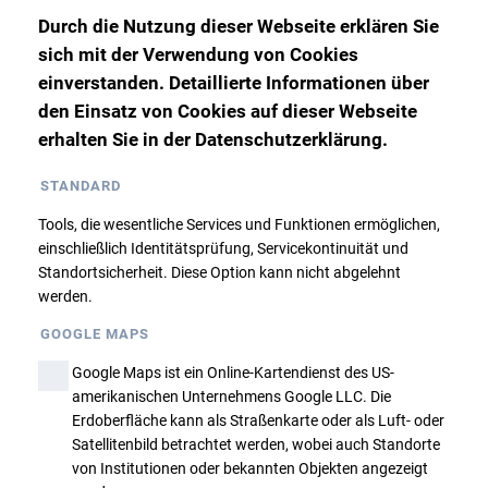
TELEFONNUMMER, E-MAILADRESSE
*
Durch die Nutzung dieser Webseite erklären Sie
sich mit der Verwendung von Cookies
einverstanden. Detaillierte Informationen über
den Einsatz von Cookies auf dieser Webseite
GEBURTSTAG
*
erhalten Sie in der Datenschutzerklärung.
STANDARD
FISAT-AUSWEISNUMMER (BEI FISAT-KURSEN)
Tools, die wesentliche Services und Funktionen ermöglichen,
einschließlich Identitätsprüfung, Servicekontinuität und
Standortsicherheit. Diese Option kann nicht abgelehnt
Rechnungsadresse
werden.
GOOGLE MAPS
Bitte nur ausfüllen, falls die Rechnungsadresse
Google Maps ist ein Online-Kartendienst des US-
von der Teilnehmeradresse abweicht.
amerikanischen Unternehmens Google LLC. Die
Erdoberfläche kann als Straßenkarte oder als Luft- oder
FIRMA
Satellitenbild betrachtet werden, wobei auch Standorte
von Institutionen oder bekannten Objekten angezeigt