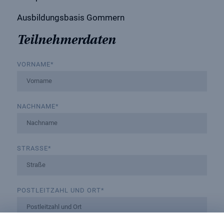
Ausbildungsbasis Gommern
Teilnehmerdaten
VORNAME
*
NACHNAME
*
STRASSE
*
POSTLEITZAHL UND ORT
*