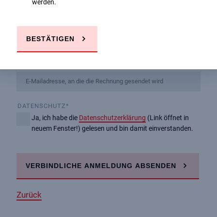
werden.
RECHNUNGSANSCHRIFT
BESTÄTIGEN
E-MAILADRESSE, AN DIE DIE RECHNUNG GESENDET
WIRD
DATENSCHUTZ
*
Ja, ich habe die
Datenschutzerklärung
(Link öffnet in
neuem Fenster!) gelesen und bin damit einverstanden.
VERBINDLICHE ANMELDUNG ABSENDEN
Zurück