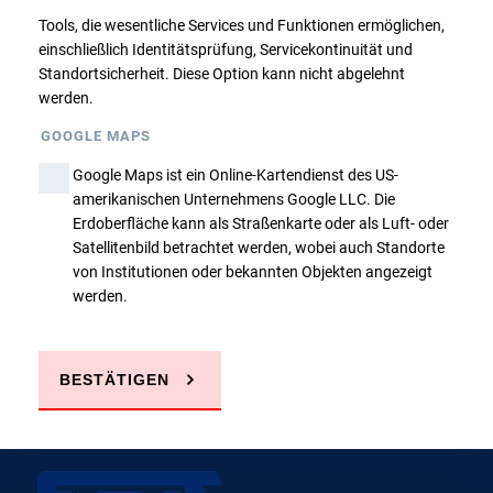
Tools, die wesentliche Services und Funktionen ermöglichen,
Zurück
einschließlich Identitätsprüfung, Servicekontinuität und
Standortsicherheit. Diese Option kann nicht abgelehnt
werden.
GOOGLE MAPS
Google Maps ist ein Online-Kartendienst des US-
amerikanischen Unternehmens Google LLC. Die
Sie haben Fragen?
Erdoberfläche kann als Straßenkarte oder als Luft- oder
Satellitenbild betrachtet werden, wobei auch Standorte
von Institutionen oder bekannten Objekten angezeigt
werden.
JETZT ANRUFEN
E-MAIL SCHREIBEN
BESTÄTIGEN