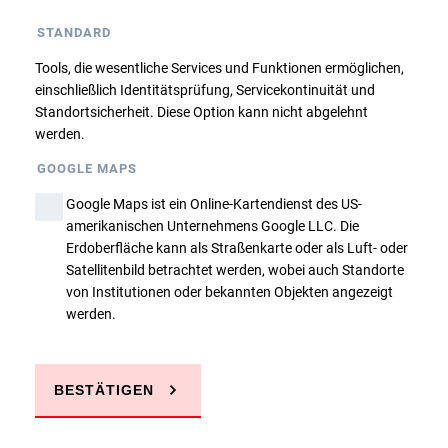
Dieser Kurs ist belegt, eine Anmeldung findet
STANDARD
nur über die Warteliste statt. Bitte nehmen
Sie ggfs. Kontakt mit uns auf!
Tools, die wesentliche Services und Funktionen ermöglichen,
einschließlich Identitätsprüfung, Servicekontinuität und
Standortsicherheit. Diese Option kann nicht abgelehnt
Zurück
werden.
GOOGLE MAPS
Google Maps ist ein Online-Kartendienst des US-
amerikanischen Unternehmens Google LLC. Die
Erdoberfläche kann als Straßenkarte oder als Luft- oder
Satellitenbild betrachtet werden, wobei auch Standorte
Sie haben Fragen?
von Institutionen oder bekannten Objekten angezeigt
werden.
JETZT ANRUFEN
BESTÄTIGEN
E-MAIL SCHREIBEN