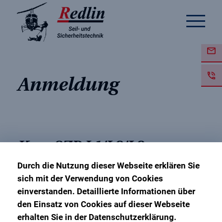
Anmeldung
Kurs SZP L1/L2/L3
Durch die Nutzung dieser Webseite erklären Sie
sich mit der Verwendung von Cookies
2. Juni 2025 – 6. Juni 2025
einverstanden. Detaillierte Informationen über
Ausbildungsbasis Hannover
den Einsatz von Cookies auf dieser Webseite
erhalten Sie in der Datenschutzerklärung.