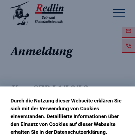
Anmeldung
Kurs SZP L1/L2/L3
Durch die Nutzung dieser Webseite erklären Sie
sich mit der Verwendung von Cookies
21. Oktober 2024 – 25. Oktober 2024
einverstanden. Detaillierte Informationen über
Ausbildungsbasis Hannover
den Einsatz von Cookies auf dieser Webseite
erhalten Sie in der Datenschutzerklärung.