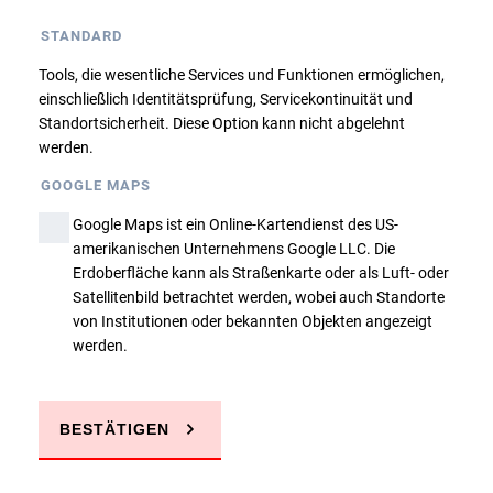
Dieser Kurs ist belegt, eine Anmeldung findet
STANDARD
nur über die Warteliste statt. Bitte nehmen
Sie ggfs. Kontakt mit uns auf!
Tools, die wesentliche Services und Funktionen ermöglichen,
einschließlich Identitätsprüfung, Servicekontinuität und
Standortsicherheit. Diese Option kann nicht abgelehnt
Zurück
werden.
GOOGLE MAPS
Google Maps ist ein Online-Kartendienst des US-
amerikanischen Unternehmens Google LLC. Die
Erdoberfläche kann als Straßenkarte oder als Luft- oder
Satellitenbild betrachtet werden, wobei auch Standorte
Sie haben Fragen?
von Institutionen oder bekannten Objekten angezeigt
werden.
JETZT ANRUFEN
BESTÄTIGEN
E-MAIL SCHREIBEN