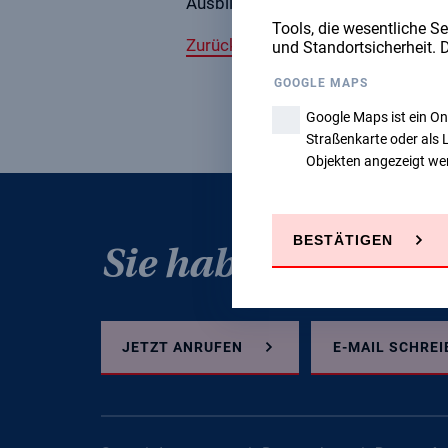
Ausbildungsbasis Hannover
Tools, die wesentliche Se
Zurück
und Standortsicherheit. 
GOOGLE MAPS
Google Maps ist ein O
Straßenkarte oder als 
Objekten angezeigt we
BESTÄTIGEN
FISAT
Sie haben Fragen?
JETZT ANRUFEN
E-MAIL SCHREI