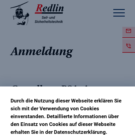
Anmeldung
Grundkurs PSAgA
Durch die Nutzung dieser Webseite erklären Sie
sich mit der Verwendung von Cookies
25. Februar 2025 – 26. Februar 2025
einverstanden. Detaillierte Informationen über
Ausbildungsbasis Gommern
den Einsatz von Cookies auf dieser Webseite
erhalten Sie in der Datenschutzerklärung.