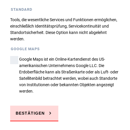
Dieser Kurs ist belegt, eine Anmeldung findet
STANDARD
nur über die Warteliste statt. Bitte nehmen
Sie ggfs. Kontakt mit uns auf!
Tools, die wesentliche Services und Funktionen ermöglichen,
einschließlich Identitätsprüfung, Servicekontinuität und
Standortsicherheit. Diese Option kann nicht abgelehnt
Zurück
werden.
GOOGLE MAPS
Google Maps ist ein Online-Kartendienst des US-
amerikanischen Unternehmens Google LLC. Die
Erdoberfläche kann als Straßenkarte oder als Luft- oder
Satellitenbild betrachtet werden, wobei auch Standorte
Sie haben Fragen?
von Institutionen oder bekannten Objekten angezeigt
werden.
JETZT ANRUFEN
BESTÄTIGEN
E-MAIL SCHREIBEN