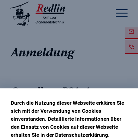
Anmeldung
Grundkurs PSAgA
Durch die Nutzung dieser Webseite erklären Sie
sich mit der Verwendung von Cookies
21. November 2023 – 22. November 2023
einverstanden. Detaillierte Informationen über
Ausbildungsbasis Hannover
den Einsatz von Cookies auf dieser Webseite
erhalten Sie in der Datenschutzerklärung.