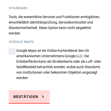
Dieser Kurs ist belegt, eine Anmeldung findet
STANDARD
nur über die Warteliste statt. Bitte nehmen
Sie ggfs. Kontakt mit uns auf!
Tools, die wesentliche Services und Funktionen ermöglichen,
einschließlich Identitätsprüfung, Servicekontinuität und
Standortsicherheit. Diese Option kann nicht abgelehnt
Zurück
werden.
GOOGLE MAPS
Google Maps ist ein Online-Kartendienst des US-
amerikanischen Unternehmens Google LLC. Die
Erdoberfläche kann als Straßenkarte oder als Luft- oder
Satellitenbild betrachtet werden, wobei auch Standorte
Sie haben Fragen?
von Institutionen oder bekannten Objekten angezeigt
werden.
JETZT ANRUFEN
BESTÄTIGEN
E-MAIL SCHREIBEN