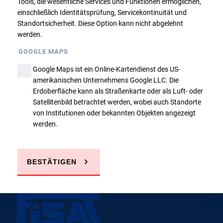
Tools, die wesentliche Services und Funktionen ermöglichen,
einschließlich Identitätsprüfung, Servicekontinuität und
Standortsicherheit. Diese Option kann nicht abgelehnt
werden.
GOOGLE MAPS
Google Maps ist ein Online-Kartendienst des US-
Sie haben Fragen?
amerikanischen Unternehmens Google LLC. Die
Erdoberfläche kann als Straßenkarte oder als Luft- oder
Satellitenbild betrachtet werden, wobei auch Standorte
von Institutionen oder bekannten Objekten angezeigt
JETZT ANRUFEN
werden.
E-MAIL SCHREIBEN
BESTÄTIGEN