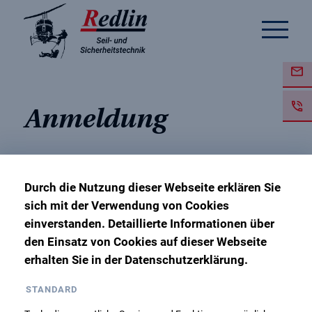
Anmeldung
Durch die Nutzung dieser Webseite erklären Sie
Grundkurs PSAgA
sich mit der Verwendung von Cookies
einverstanden. Detaillierte Informationen über
den Einsatz von Cookies auf dieser Webseite
30. November 2023 – 1. Dezember 2023
erhalten Sie in der Datenschutzerklärung.
Ausbildungsbasis Hannover
STANDARD
Zurück